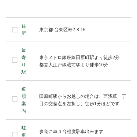
住
東京都 台東区寿2-8-15
所
最
寄
東京メトロ銀座線田原町駅より徒歩2分
り
都営大江戸線蔵前駅より徒歩10分
駅
道
順
田原町駅からお越しの場合は、西浅草一丁
案
目の交差点を左折し、徒歩1分ほどです
内
駐
参道に車４台程度駐車出来ます
車