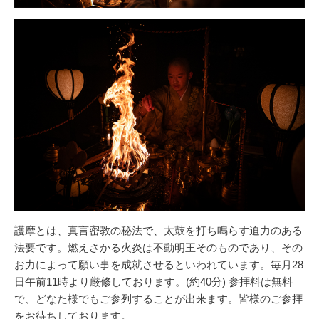
護摩とは、真言密教の秘法で、太鼓を打ち鳴らす迫力のある
法要です。燃えさかる火炎は不動明王そのものであり、その
お力によって願い事を成就させるといわれています。毎月28
日午前11時より厳修しております。(約40分) 参拝料は無料
で、どなた様でもご参列することが出来ます。皆様のご参拝
をお待ちしております。