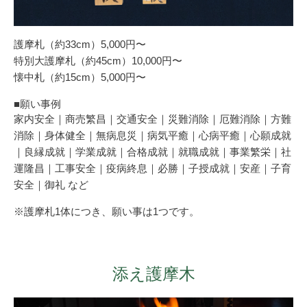
護摩札（約33cm）5,000円〜
特別大護摩札（約45cm）10,000円〜
懐中札（約15cm）5,000円〜
■願い事例
家内安全｜商売繁昌｜交通安全｜災難消除｜厄難消除｜方難
消除｜身体健全｜無病息災｜病気平癒｜心病平癒｜心願成就
｜良縁成就｜学業成就｜合格成就｜就職成就｜事業繁栄｜社
運隆昌｜工事安全｜疫病終息｜必勝｜子授成就｜安産｜子育
安全｜御礼 など
※護摩札1体につき、願い事は1つです。
添え護摩木