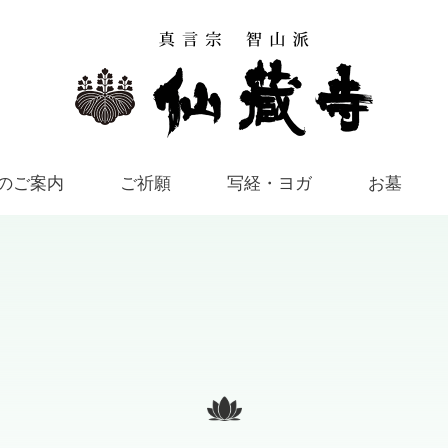
のご案内
ご祈願
写経・ヨガ
お墓