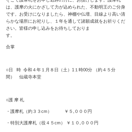
は、護摩の火にかざして力が込められた、不動明王のご分身
です。お受けになりましたら、神棚や仏壇、目線より高い清
らかな場所にお祀りし、１年を通して諸願成就をお祈りくだ
さい。皆様の申し込みをお待ちしておりま
す。
合掌
○日
時 令和４年１月８日（土）
1
１時
00
分 （約４５分
間） 仙蔵寺本堂
○護 摩 札
・護摩札（約３３
cm
）
￥５
,
０００円
・特別大護摩札（役４５
cm
） ￥１０
,
０００円