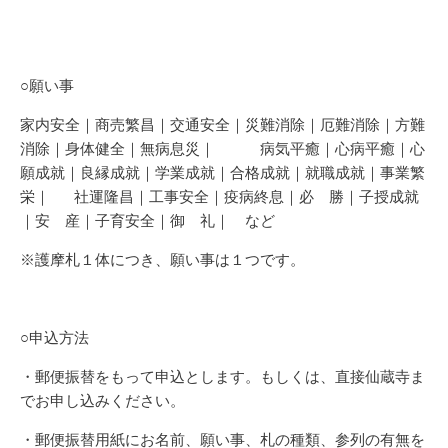
○願い事
家内安全｜商売繁昌｜交通安全｜災難消除｜厄難消除｜方難
消除｜身体健全｜無病息災｜ 病気平癒｜心病平癒｜心
願成就｜良縁成就｜学業成就｜合格成就｜就職成就｜事業繁
栄｜
社運隆昌｜工事安全｜疫病終息｜必 勝｜子授成就
｜安 産｜子育安全｜御 礼｜ など
※護摩札１体につき、願い事は１つです。
○申込方法
・郵便振替をもって申込とします。もしくは、直接仙蔵寺ま
でお申し込みください。
・郵便振替用紙にお名前、願い事、札の種類、参列の有無を