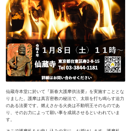
仙蔵寺本堂に於いて『新春大護摩供法要』を実施すこととな
りました。護摩は真言密教の秘法で、太鼓を打ち鳴らす迫力
のある法要です。燃えさかる火炎は不動明王そのものであ
り、そのお力によって願い事を成就させるといわれていま
す。
そこで護摩札をお申し込みの方に、お授けします。護摩札