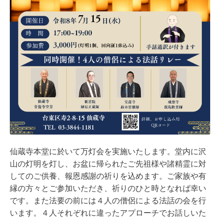
仙蔵寺本堂に於いて万灯会を実施いたします。堂内に沢
山の灯明を灯し、お盆に帰られたご先祖様や諸精霊に対
してのご供養、報恩感謝の祈りを込めます。ご家族や有
縁の方々とご参加いただき、祈りのひと時となれば幸い
です。また法要の前には４人の僧侶による法話の会を行
います。４人それぞれに違ったアプローチでお話しいた