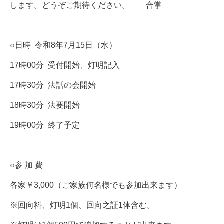
します。どうぞご期待ください。 合掌
○日時 令和
8
年
7
月15日（水）
17
時
00
分
受付開始、灯明記入
17
時
30
分 法話の会開始
18
時
30
分 法要開始
19
時
00
分 終了予定
○参 加 費
各家￥
3,000
（ご家族何名様でも参加出来ます）
※回向料、灯明
1
個、回向之証
1
体含む。