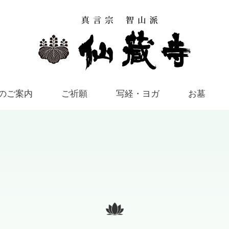
のご案内
ご祈願
写経・ヨガ
お墓